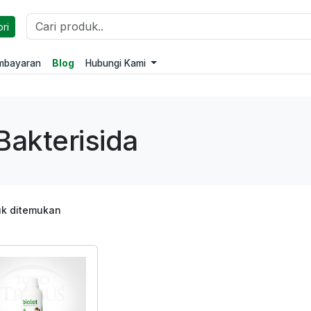
ri
embayaran
Blog
Hubungi Kami
Bakterisida
uk ditemukan