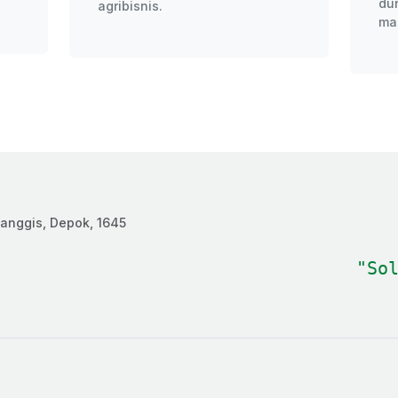
du
agribisnis.
ma
anggis, Depok, 1645
"So