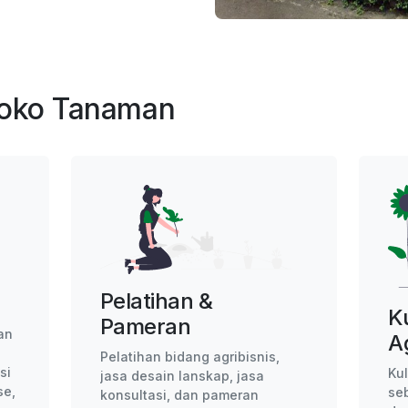
 Toko Tanaman
Pelatihan &
K
Pameran
an
A
Pelatihan bidang agribisnis,
si
Ku
jasa desain lanskap, jasa
se,
se
konsultasi, dan pameran