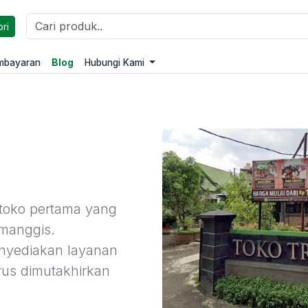
ri
embayaran
Blog
Hubungi Kami
 toko pertama yang
imanggis.
enyediakan layanan
rus dimutakhirkan