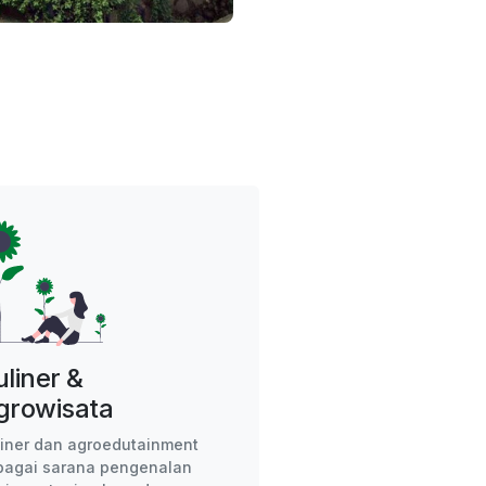
uliner &
growisata
liner dan agroedutainment
bagai sarana pengenalan